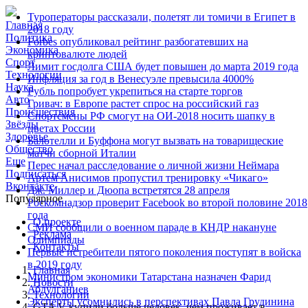
Туроператоры рассказали, полетят ли томичи в Египет в
Главная
2018 году
Политика
Forbes опубликовал рейтинг разбогатевших на
Экономика
криптовалюте людей
Спорт
Лимит госдолга США будет повышен до марта 2019 года‍
Технологии
Инфляция за год в Венесуэле превысила 4000%
Наука
Рубль попробует укрепиться на старте торгов‍
Авто
Гривач: в Европе растет спрос на российский газ‍
Происшествия
Спортсмены РФ смогут на ОИ-2018 носить шапку в
Звёзды
цветах России‍
Здоровье
Балотелли и Буффона могут вызвать на товарищеские
Общество
матчи сборной Италии
Еще
Перес начал расследование о личной жизни Неймара
Подписаться
Артем Анисимов пропустил тренировку «Чикаго»
Вконтакте
Дж. Миллер и Дюопа встретятся 28 апреля
Популярное
Роскомнадзор проверит Facebook во второй половине 2018
года‍
О проекте
СМИ сообщили о военном параде в КНДР накануне
Реклама
Олимпиады‍
Контакты
Первые истребители пятого поколения поступят в войска
в 2019 году
Главная
Министром экономики Татарстана назначен Фарид
Новости
Абдулганиев‍
Технологии
Эксперты усомнились в перспективах Павла Грудинина
GTA V купили больше человек, чем проживает в