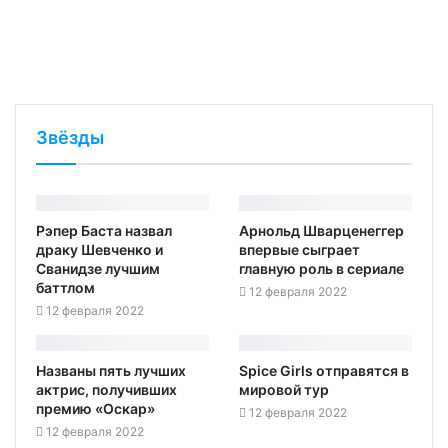
Звёзды
Рэпер Баста назвал
Арнольд Шварценеггер
драку Шевченко и
впервые сыграет
Сванидзе лучшим
главную роль в сериале‍
баттлом
12 февраля 2022
12 февраля 2022
Названы пять лучших
Spice Girls отправятся в
актрис, получивших
мировой тур‍
премию «Оскар»
12 февраля 2022
12 февраля 2022