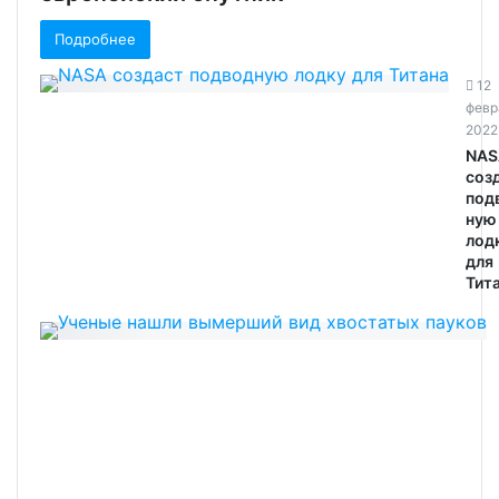
Подробнее
12
февр
2022
NAS
соз
под
ную
лод
для
Тит