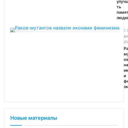
улуч
ть
памя
людей
фе
20
Р
м
о
н
и
и
ф
зм
Новые материалы