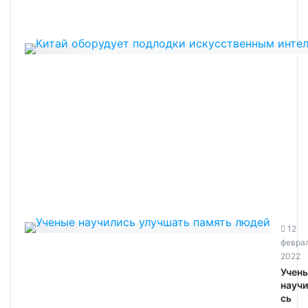
12
февра
2022
Учен
научи
сь