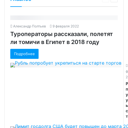
Александр Полтьев
9 февраля 2022
Туроператоры рассказали, полетят
ли томичи в Египет в 2018 году
Подробнее
ф
2
у
ь
т