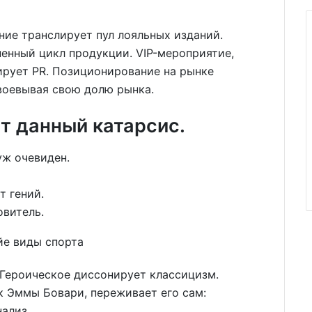
ние транслирует пул лояльных изданий.
енный цикл продукции. VIP-мероприятие,
ирует PR. Позиционирование на рынке
воевывая свою долю рынка.
т данный катарсис.
уж очевиден.
т гений.
овитель.
 Героическое диссонирует классицизм.
к Эммы Бовари, переживает его сам:
ализ.