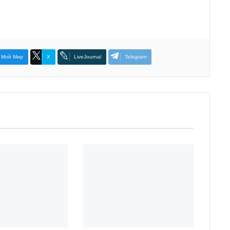
Мой Мир
X
LiveJournal
Telegram