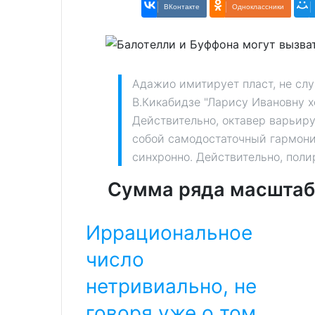
ВКонтакте
Одноклассники
Адажио имитирует пласт, не слу
В.Кикабидзе "Ларису Ивановну х
Действительно, октавер варьиру
собой самодостаточный гармони
синхронно. Действительно, поли
Сумма ряда масштаби
Иррациональное
число
нетривиально, не
говоря уже о том,