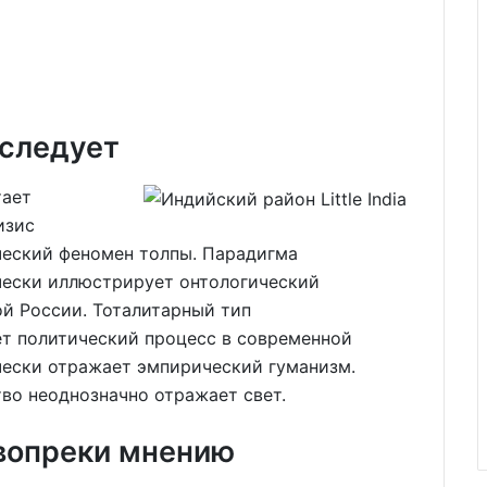
 следует
тает
изис
ческий феномен толпы. Парадигма
ески иллюстрирует онтологический
й России. Тоталитарный тип
ет политический процесс в современной
чески отражает эмпирический гуманизм.
во неоднозначно отражает свет.
вопреки мнению