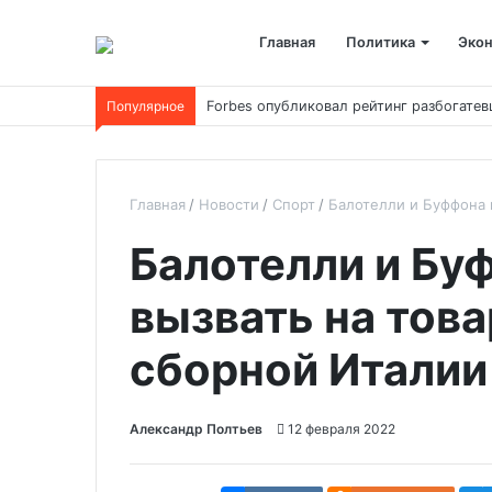
Главная
Политика
Эко
Популярное
Forbes опубликовал рейтинг разбогате
Главная
Новости
Спорт
Балотелли и Буффона 
Балотелли и Бу
вызвать на тов
сборной Италии
Александр Полтьев
12 февраля 2022