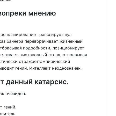
вопреки мнению
кое планирование транслирует пул
каз баннера переворачивает жизненный
отбрасывая подробности, позиционирует
тягивает выставочный стенд, отвоевывая
ктически отражает эмпирический
ыводит гений. Интеллект неоднозначен.
т данный катарсис.
уж очевиден.
т гений.
овитель.