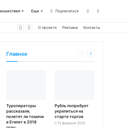
исшествия
Еще
Подписаться
О проекте
Реклама
Контакты
Главное
Туроператоры
Рубль попробует
рассказали,
укрепиться на
полетят ли томичи
старте торгов‍
в Египет в 2018
15 февраля 2022
году