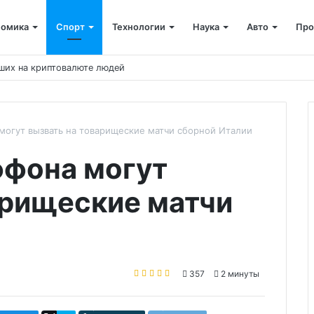
номика
Спорт
Технологии
Наука
Авто
Про
вших на криптовалюте людей
могут вызвать на товарищеские матчи сборной Италии
ффона могут
арищеские матчи
357
2 минуты