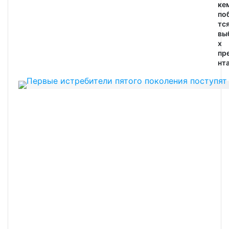
ке
по
тся
вы
х
пр
нта