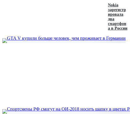
Nokia
зарегистр
ировала
два
смартфон
а в России