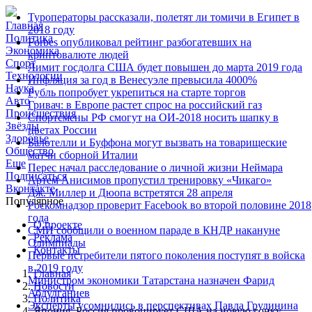
Туроператоры рассказали, полетят ли томичи в Египет в
Главная
2018 году
Политика
Forbes опубликовал рейтинг разбогатевших на
Экономика
криптовалюте людей
Спорт
Лимит госдолга США будет повышен до марта 2019 года‍
Технологии
Инфляция за год в Венесуэле превысила 4000%
Наука
Рубль попробует укрепиться на старте торгов‍
Авто
Гривач: в Европе растет спрос на российский газ‍
Происшествия
Спортсмены РФ смогут на ОИ-2018 носить шапку в
Звёзды
цветах России‍
Здоровье
Балотелли и Буффона могут вызвать на товарищеские
Общество
матчи сборной Италии
Еще
Перес начал расследование о личной жизни Неймара
Подписаться
Артем Анисимов пропустил тренировку «Чикаго»
Вконтакте
Дж. Миллер и Дюопа встретятся 28 апреля
Популярное
Роскомнадзор проверит Facebook во второй половине 2018
года‍
О проекте
СМИ сообщили о военном параде в КНДР накануне
Реклама
Олимпиады‍
Контакты
Первые истребители пятого поколения поступят в войска
в 2019 году
Главная
Министром экономики Татарстана назначен Фарид
Новости
Абдулганиев‍
Политика
Эксперты усомнились в перспективах Павла Грудинина
Япония: Россия провоцирует США на новую гонку