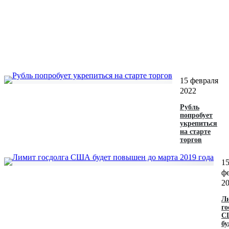
15 февраля
2022
Рубль
попробует
укрепиться
на старте
торгов‍
1
ф
2
Л
го
С
бу