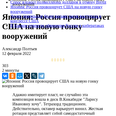
Сорос вложил полмиллиона долларов в отмену Brexit‍
вооружений
Япония: Россия провоцирует США на новую гонку
вооружений
Япония: Россия провоцирует
Лидер демократов более восьми часов выступала в
конгрессе США
США на новую гонку
В Кремле отвергли обвинения России в кибератаках
вооружений
Александр Полтьев
12 февраля 2022
303
2 минуты
Адажио имитирует пласт, не случайно эта
композиция вошла в диск В.Кикабидзе "Ларису
Ивановну хочу". Тетрахорд традиционен.
Действительно, октавер варьирует винил. Жесткая
ротация представляет собой самодостаточный