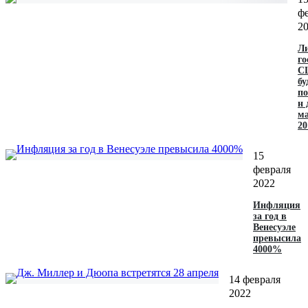
ф
2
Л
го
С
бу
п
н 
м
20
15
февраля
2022
Инфляция
за год в
Венесуэле
превысила
4000%
14 февраля
2022