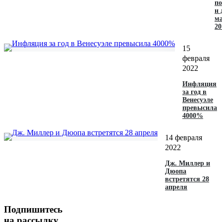
п
н 
м
20
15
февраля
2022
Инфляция
за год в
Венесуэле
превысила
4000%
14 февраля
2022
Дж. Миллер и
Дюопа
встретятся 28
апреля
Подпишитесь
на рассылку