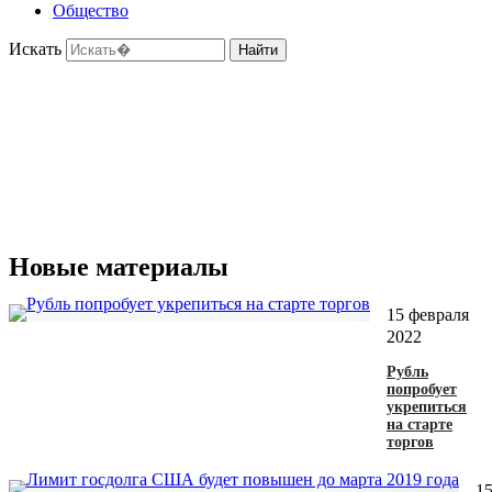
Общество
Искать
Найти
Новые материалы
15 февраля
2022
Рубль
попробует
укрепиться
на старте
торгов‍
1